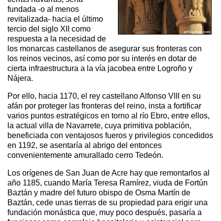
fundada -o al menos
revitalizada- hacia el último
tercio del siglo XII como
respuesta a la necesidad de
los monarcas castellanos de asegurar sus fronteras con
los reinos vecinos, así como por su interés en dotar de
cierta infraestructura a la vía jacobea entre Logroño y
Nájera.
Por ello, hacia 1170, el rey castellano Alfonso VIII en su
afán por proteger las fronteras del reino, insta a fortificar
varios puntos estratégicos en torno al río Ebro, entre ellos,
la actual villa de Navarrete, cuya primitiva población,
beneficiada con ventajosos fueros y privilegios concedidos
en 1192, se asentaría al abrigo del entonces
convenientemente amurallado cerro Tedeón.
Los orígenes de San Juan de Acre hay que remontarlos al
año 1185, cuando María Teresa Ramírez, viuda de Fortún
Baztán y madre del futuro obispo de Osma Martín de
Baztán, cede unas tierras de su propiedad para erigir una
fundación monástica que, muy poco después, pasaría a