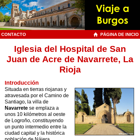
CONTACTO
PÁGINA DE INICIO
Iglesia del Hospital de San
Juan de Acre de Navarrete, La
Rioja
Introducción
Situada en tierras riojanas y
atravesada por el Camino de
Santiago, la villa de
Navarrete
se emplaza a
unos 10 kilómetros al oeste
de Logroño, constituyendo
un punto intermedio entre la
ciudad capital y la histórica
población de Nájera.