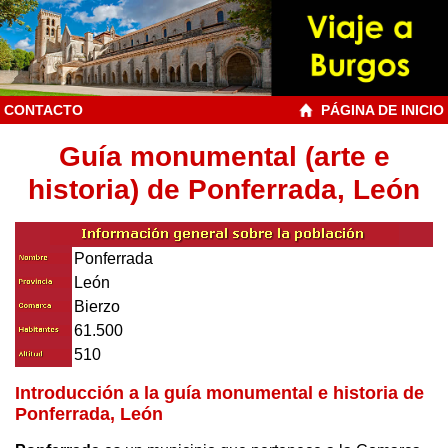
CONTACTO
PÁGINA DE INICIO
Guía monumental (arte e
historia) de Ponferrada, León
Ponferrada
León
Bierzo
61.500
510
Introducción a la guía monumental e historia de
Ponferrada, León