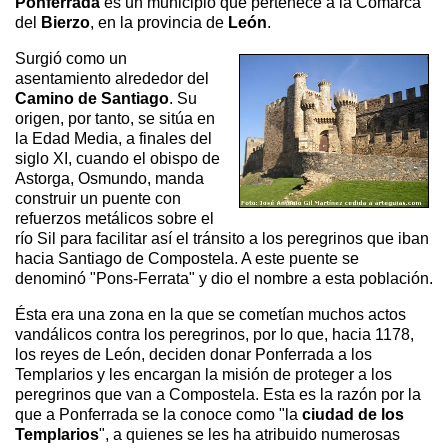
Ponferrada
es un municipio que pertenece a la Comarca
del
Bierzo
, en la provincia de
León
.
Surgió como un
asentamiento alrededor del
Camino de Santiago
. Su
origen, por tanto, se sitúa en
la Edad Media, a finales del
siglo XI, cuando el obispo de
Astorga, Osmundo, manda
construir un puente con
refuerzos metálicos sobre el
río Sil para facilitar así el tránsito a los peregrinos que iban
hacia Santiago de Compostela. A este puente se
denominó "Pons-Ferrata" y dio el nombre a esta población.
Ésta era una zona en la que se cometían muchos actos
vandálicos contra los peregrinos, por lo que, hacia 1178,
los reyes de León, deciden donar Ponferrada a los
Templarios y les encargan la misión de proteger a los
peregrinos que van a Compostela. Esta es la razón por la
que a Ponferrada se la conoce como "la
ciudad de los
Templarios
", a quienes se les ha atribuido numerosas