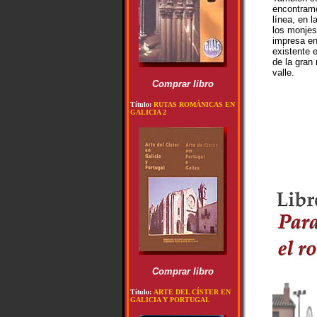
encontramo
línea, en l
los monjes
impresa en 
existente e
de la gran
valle.
Comprar libro
Título:
RUTAS ROMÁNICAS EN
GALICIA 2
Comprar libro
Título:
ARTE DEL CÍSTER EN
GALICIA Y PORTUGAL