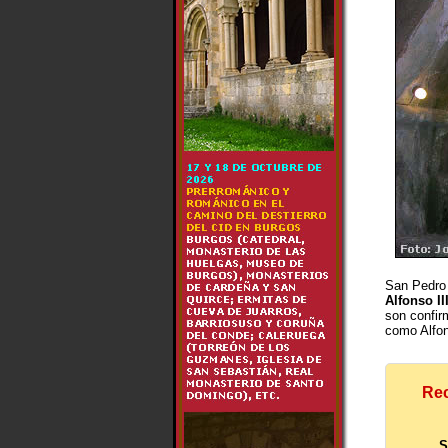
San Pedro 
Alfonso II
son confir
como Alfon
Rec
S