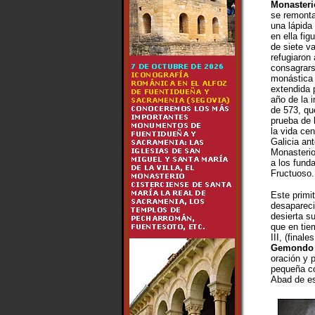
Monasteri
se remonta 
una lápida 
en ella fi
de siete v
refugiaron 
consagrars
monástica
extendida p
año de la i
de 573, qu
prueba de 
la vida cen
Galicia ant
Monasteri
a los fund
Fructuoso.
Este primi
desaparec
desierta su
que en tie
III, (final
Gemondo
oración y 
pequeña co
Abad de es