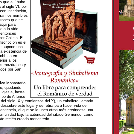
o
que allí hubo
al siglo VI, por
con inscripción,
guran los nombres
arones que se
aquí para
e a la vida
 entonces
or Galicia. El
nscripción es el
e supone una
la existencia de
obítica en
erior a los
os mozárabes y
ados por San
tivo Monasterio
ió, quedando
 iglesia, hasta
mpo de Alfonso
es del siglo IX y comienzos del X), un caballero llamado
descubre este lugar y se retira para hacer vida de
penitencia, al que se le unen otros más creándose una
munidad bajo la autoridad del citado Gemondo, como
te recién creado monasterio.