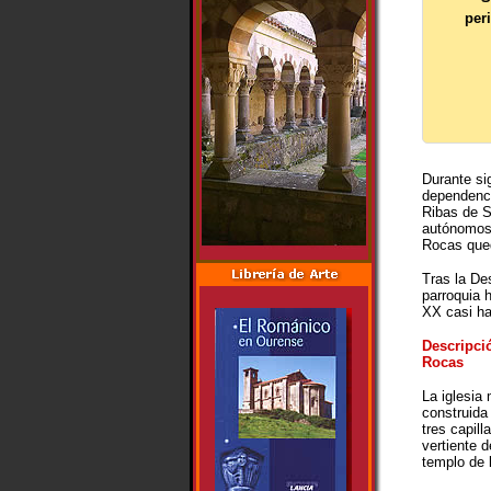
per
Durante si
dependenci
Ribas de S
autónomos 
Rocas qued
Tras la De
parroquia 
XX casi ha
Descripci
Rocas
La iglesia 
construida
tres capill
vertiente 
templo de l