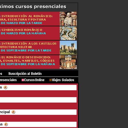
ón
ncipal
as