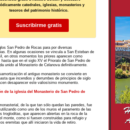
iódicamente catedrales, iglesias, monasterios y
tesoros del patrimonio histórico.
Suscribirme gratis
glos San Pedro de Rocas para por diversas
as. En algunas ocasiones se vincula a San Esteban de
il, en otros momentos los priores aparecen como
hasta que en el siglo XV el Priorato de San Pedro de
a unido al Monasterio de Celanova definitivamente.
samortización el antiguo monasterio se convierte en
hasta que incendios y derrumbes de principios de siglo
cen desaparecer este valiosísimo monumento.
ón de la iglesia del Monasterio de San Pedro de
monasterial, de la que tan sólo quedan las paredes, fue
 utilizando como uno de los muros el paramento de las
as trogloditas, que aparecen abiertas en la roca de la
del monte, como si fuesen construidas para refugio y
os eremitas que allí iniciaron la vida de retiro.