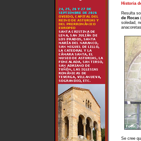
Historia d
Resulta sor
de Rocas 
soledad, n
anacoretas
Se cree que