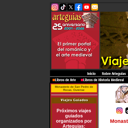
Monasterio de San Pedro de
Rocas, Ourense
Próximos viajes
guiados
Monast
organizados por
Arteguias: