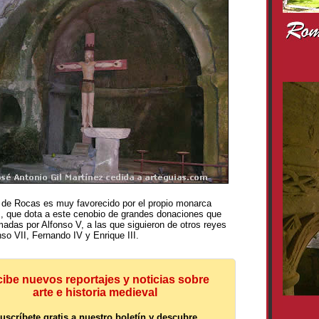
de Rocas es muy favorecido por el propio monarca
I
, que dota a este cenobio de grandes donaciones que
madas por Alfonso V, a las que siguieron de otros reyes
so VII, Fernando IV y Enrique III.
ibe nuevos reportajes y noticias sobre
arte e historia medieval
uscríbete gratis a nuestro boletín y descubre