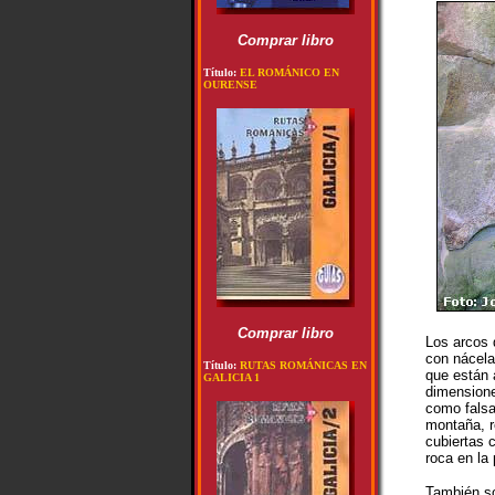
Comprar libro
Título:
EL ROMÁNICO EN
OURENSE
Comprar libro
Los arcos 
con nácela
Título:
RUTAS ROMÁNICAS EN
que están 
GALICIA 1
dimensiones
como falsa
montaña, re
cubiertas 
roca en la 
También so