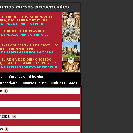
ón
ncipal
as