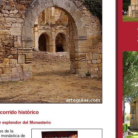
corrido histórico
y esplendor del Monasterio
es de la
 monástica de