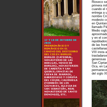
Rioseco se
primera mit
cuando el r
entrega a 
nombre Cri
modesto ce
en Quintana
llamado P
Medio sigl
aproximad
y en el con
repobladora
de las fron
castellanas
VIII insta 
trasladars
generosas 
San Cipria
Oca, en La
permanece 
del siglo XI