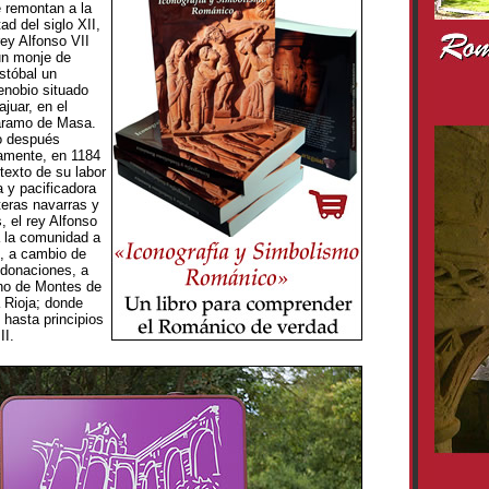
 remontan a la
ad del siglo XII,
ey Alfonso VII
un monje de
stóbal un
nobio situado
juar, en el
áramo de Masa.
o después
amente, en 1184
texto de su labor
 y pacificadora
teras navarras y
, el rey Alfonso
a la comunidad a
e, a cambio de
donaciones, a
no de Montes de
 Rioja; donde
hasta principios
II.