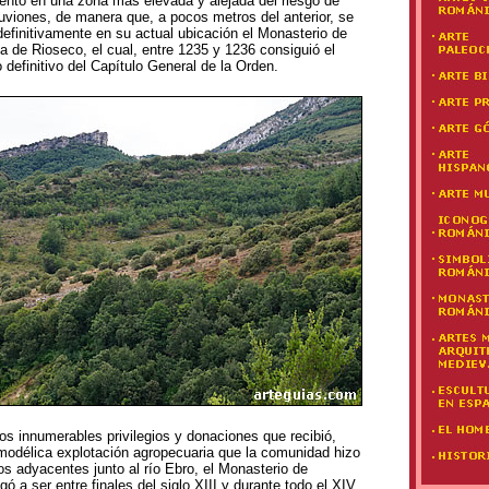
nto en una zona más elevada y alejada del riesgo de
luviones, de manera que, a pocos metros del anterior, se
definitivamente en su actual ubicación el Monasterio de
a de Rioseco, el cual, entre 1235 y 1236 consiguió el
 definitivo del Capítulo General de la Orden.
os innumerables privilegios y donaciones que recibió,
 modélica explotación agropecuaria que la comunidad hizo
os adyacentes junto al río Ebro, el Monasterio de
gó a ser entre finales del siglo XIII y durante todo el XIV