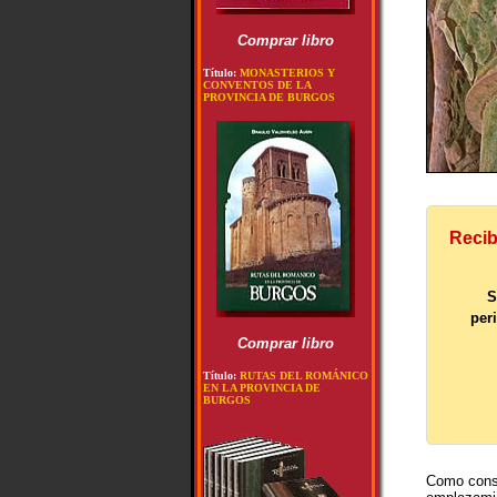
Comprar libro
Título:
MONASTERIOS Y
CONVENTOS DE LA
PROVINCIA DE BURGOS
Recib
S
per
Comprar libro
Título:
RUTAS DEL ROMÁNICO
EN LA PROVINCIA DE
BURGOS
Como conse