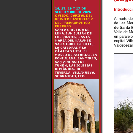
Introducc
Al norte de
de Las Mer
de Santa 
Valle de Ma
en paralelo
capital Vil
Valdebezan