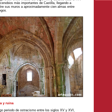
 cenobios más importantes de Castilla, llegando a
ntre sus muros a aproximadamente cien almas entre
egos.
a y ruina
go periodo de ostracismo entre los siglos XV y XVI,