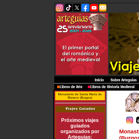
Monasterio de Santa María de
Rioseco (Burgos)
Próximos viajes
guiados
Monaste
organizados por
Arteguias:
(Burgo