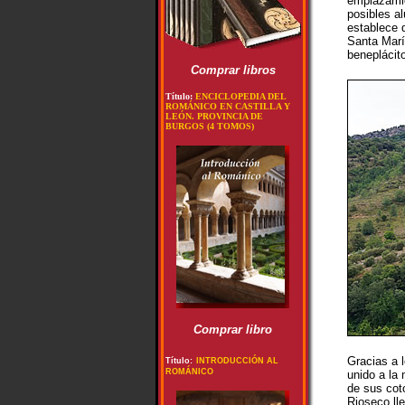
emplazamie
posibles a
establece 
Santa Marí
beneplácito
Comprar libros
Título:
ENCICLOPEDIA DEL
ROMÁNICO EN CASTILLA Y
LEÓN. PROVINCIA DE
BURGOS (4 TOMOS)
Comprar libro
Gracias a l
Título:
INTRODUCCIÓN AL
ROMÁNICO
unido a la
de sus cot
Rioseco lle