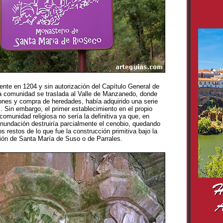
nte en 1204 y sin autorización del Capítulo General de
la comunidad se traslada al Valle de Manzanedo, donde
ones y compra de heredades, había adquirido una serie
. Sin embargo, el primer establecimiento en el propio
 comunidad religiosa no sería la definitiva ya que, en
inundación destruiría parcialmente el cenobio, quedando
 restos de lo que fue la construcción primitiva bajo la
ón de Santa María de Suso o de Parrales.