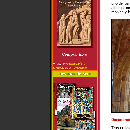
uno de los
albergar e
monjes y l
Comprar libro
Título:
ICONOGRAFÍA Y
SIMBOLISMO ROMÁNICO
Decadenci
Tras un lar