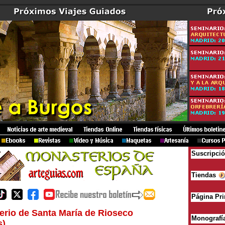
Suscripci
Tiendas
Página Pri
rio de Santa María de Rioseco
Monografí
s)