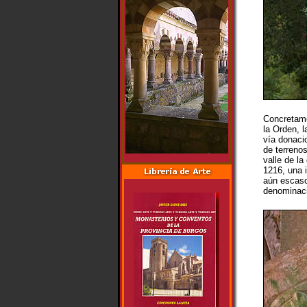
Concretame
la Orden, 
vía donaci
de terrenos
valle de la
1216, una 
aún escasos
denominaci