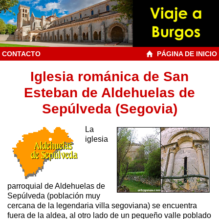
CONTACTO
PÁGINA DE INICIO
Iglesia románica de San
Esteban de Aldehuelas de
Sepúlveda (Segovia)
La
iglesia
parroquial de Aldehuelas de
Sepúlveda (población muy
cercana de la legendaria villa segoviana) se encuentra
fuera de la aldea, al otro lado de un pequeño valle poblado