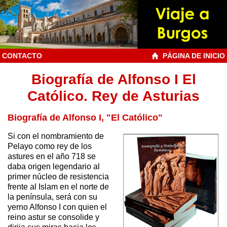
CONTACTO
PÁGINA DE INICIO
Biografía de Alfonso I El
Católico. Rey de Asturias
Biografía de Alfonso I, "El Católico"
Si con el nombramiento de
Pelayo como rey de los
astures en el año 718 se
daba origen legendario al
primer núcleo de resistencia
frente al Islam en el norte de
la península, será con su
yerno Alfonso I con quien el
reino astur se consolide y