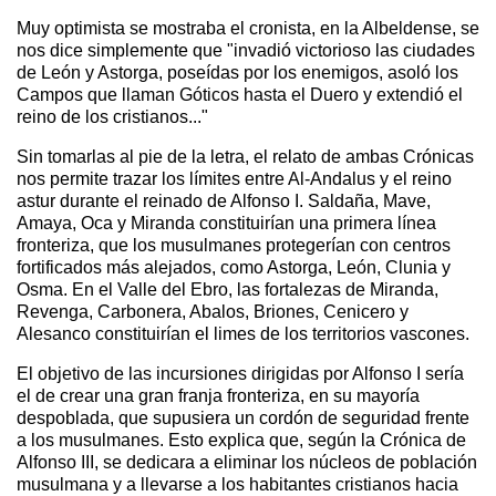
Muy optimista se mostraba el cronista, en la Albeldense, se
nos dice simplemente que "invadió victorioso las ciudades
de León y Astorga, poseídas por los enemigos, asoló los
Campos que llaman Góticos hasta el Duero y extendió el
reino de los cristianos..."
Sin tomarlas al pie de la letra, el relato de ambas Crónicas
nos permite trazar los límites entre Al-Andalus y el reino
astur durante el reinado de Alfonso I. Saldaña, Mave,
Amaya, Oca y Miranda constituirían una primera línea
fronteriza, que los musulmanes protegerían con centros
fortificados más alejados, como Astorga, León, Clunia y
Osma. En el Valle del Ebro, las fortalezas de Miranda,
Revenga, Carbonera, Abalos, Briones, Cenicero y
Alesanco constituirían el limes de los territorios vascones.
El objetivo de las incursiones dirigidas por Alfonso I sería
el de crear una gran franja fronteriza, en su mayoría
despoblada, que supusiera un cordón de seguridad frente
a los musulmanes. Esto explica que, según la Crónica de
Alfonso III, se dedicara a eliminar los núcleos de población
musulmana y a llevarse a los habitantes cristianos hacia