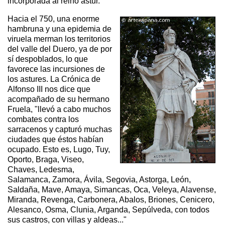
incorporada al reino astur.
Hacia el 750, una enorme
hambruna y una epidemia de
viruela merman los territorios
del valle del Duero, ya de por
sí despoblados, lo que
favorece las incursiones de
los astures. La Crónica de
Alfonso III nos dice que
acompañado de su hermano
Fruela, "llevó a cabo muchos
combates contra los
sarracenos y capturó muchas
ciudades que éstos habían
ocupado. Esto es, Lugo, Tuy,
Oporto, Braga, Viseo,
Chaves, Ledesma,
Salamanca, Zamora, Ávila, Segovia, Astorga, León,
Saldaña, Mave, Amaya, Simancas, Oca, Veleya, Alavense,
Miranda, Revenga, Carbonera, Abalos, Briones, Cenicero,
Alesanco, Osma, Clunia, Arganda, Sepúlveda, con todos
sus castros, con villas y aldeas..."