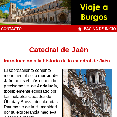
CONTACTO
PÁGINA DE INICIO
Catedral de Jaén
Introducción a la historia de la catedral de Jaén
El sobresaliente conjunto
monumental de Ia
ciudad de
Jaén
no es el más conocido,
precisamente, de
Andalucía
,
(posiblemente eclipsado por
las inefables ciudades de
Úbeda y Baeza, decalaradas
Patrimonio de la Humanidad
por su exuberancia medieval