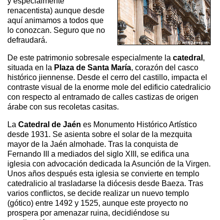
y especialmente
renacentista) aunque desde
aquí animamos a todos que
lo conozcan. Seguro que no
defraudará.
De este patrimonio sobresale especialmente la
catedral
,
situada en la
Plaza de Santa María
, corazón del casco
histórico jiennense. Desde el cerro del castillo, impacta el
contraste visual de la enorme mole del edificio catedralicio
con respecto al entramado de calles castizas de origen
árabe con sus recoletas casitas.
La
Catedral de Jaén
es Monumento Histórico Artístico
desde 1931. Se asienta sobre el solar de la mezquita
mayor de la Jaén almohade. Tras la conquista de
Fernando III a mediados del siglo XIII, se edifica una
iglesia con advocación dedicada la Asunción de la Virgen.
Unos años después esta iglesia se convierte en templo
catedralicio al trasladarse la diócesis desde Baeza. Tras
varios conflictos, se decide realizar un nuevo templo
(gótico) entre 1492 y 1525, aunque este proyecto no
prospera por amenazar ruina, decidiéndose su