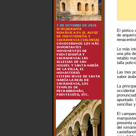
El pórtico 
de arquerí
renacentist
Lo más inte
una pila de
retablo ma
talla polic
Las tres p
sabor árab
La principa
occidental
pronunciad
apuntado.
sencillas y
El campana
mampostería
presenta u
del románi
castellano