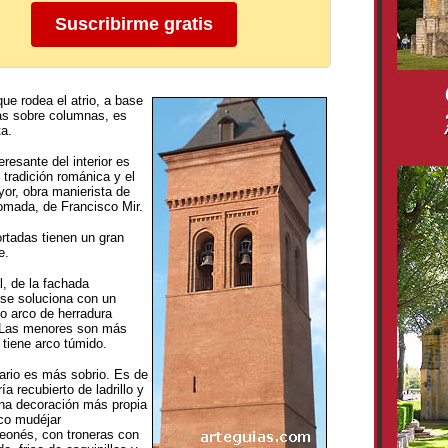
Suscribirme gratis
que rodea el atrio, a base
as sobre columnas, es
a.
resante del interior es
 tradición románica y el
yor, obra manierista de
romada, de Francisco Mir.
ortadas tienen un gran
e.
l, de la fachada
 se soluciona con un
o arco de herradura
 Las menores son más
 tiene arco túmido.
rio es más sobrio. Es de
 recubierto de ladrillo y
na decoración más propia
co mudéjar
leonés, con troneras con