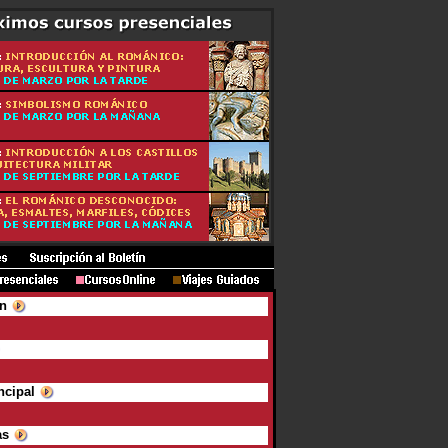
ón
ncipal
as