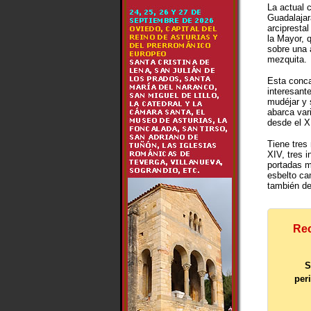
La actual 
Guadalajara
arcipresta
la Mayor, q
sobre una 
mezquita.
Esta conca
interesant
mudéjar y 
abarca vari
desde el X
Tiene tres 
XIV, tres i
portadas m
esbelto ca
también de 
Rec
S
per