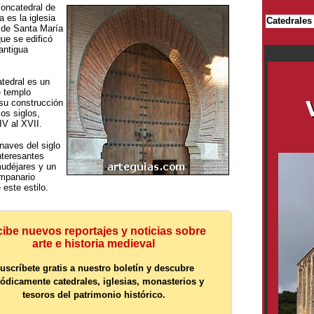
concatedral de
 es la iglesia
Catedrale
l de Santa María
ue se edificó
antigua
tedral es un
e templo
su construcción
os siglos,
IV al XVII.
naves del siglo
nteresantes
udéjares y un
mpanario
este estilo.
ibe nuevos reportajes y noticias sobre
arte e historia medieval
uscríbete gratis a nuestro boletín y descubre
iódicamente catedrales, iglesias, monasterios y
tesoros del patrimonio histórico.