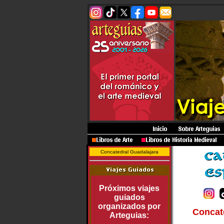
Concatedral Guadalajara
Próximos viajes
guiados
organizados por
Concat
Arteguias: