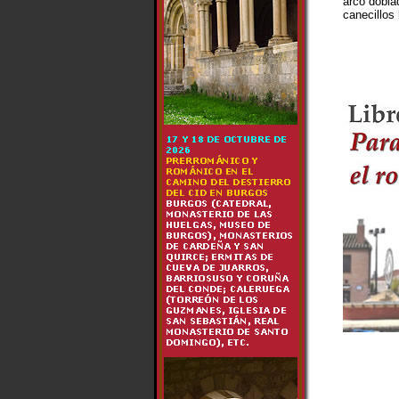
arco doblad
canecillos