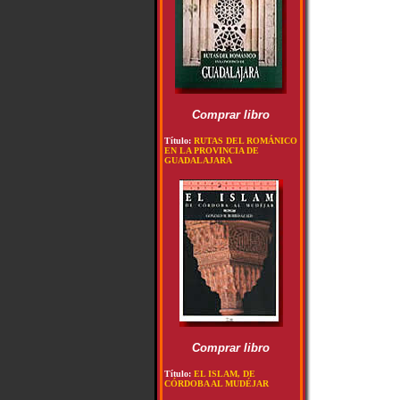
Comprar libro
Título:
RUTAS DEL ROMÁNICO
EN LA PROVINCIA DE
GUADALAJARA
Comprar libro
Título:
EL ISLAM, DE
CÓRDOBA AL MUDÉJAR