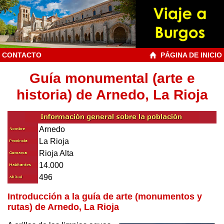
CONTACTO
PÁGINA DE INICIO
Guía monumental (arte e
historia) de Arnedo, La Rioja
Arnedo
La Rioja
Rioja Alta
14.000
496
Introducción a la guía de arte (monumentos y
rutas) de Arnedo, La Rioja