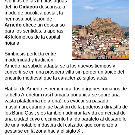
A orillas de las limpias aguas
del río
Cidacos
descansa, a
modo de bucólica postal, la
hermosa población de
Arnedo
ofrece un descanso
para los sentidos, a apenas
48 kilómetros de la capital
riojana.
Simbiosis perfecta entre
modernidad y tradición,
Arnedo ha sabido adaptarse a los nuevos tiempos y
convertirse en una próspera villa sin perder un ápice del
encanto medieval que la caracterizó siglos atrás.
Hablar de Arnedo es rememorar los orígenes romanos de
la bella Arenetum (así llamada por ubicarse sobre una
vasta plataforma de arena), es evocar su pasado
musulman, cuando fue bastión de la poderosa dinastía de
los Banu Qasi, y es también admirar la vida comercial de
una ciudad cuyo crecimiento ha ido paralelo al desarrollo
de una notable industria del calzado, que comenzó a
gestarse en la zona hacia el siglo XI.