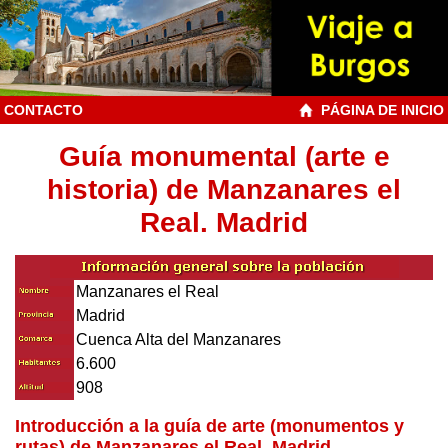
CONTACTO
PÁGINA DE INICIO
Guía monumental (arte e
historia) de Manzanares el
Real. Madrid
Manzanares el Real
Madrid
Cuenca Alta del Manzanares
6.600
908
Introducción a la guía de arte (monumentos y
rutas) de Manzanares el Real, Madrid