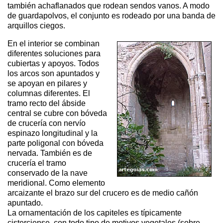
también achaflanados que rodean sendos vanos. A modo
de guardapolvos, el conjunto es rodeado por una banda de
arquillos ciegos.
En el interior se combinan
diferentes soluciones para
cubiertas y apoyos. Todos
los arcos son apuntados y
se apoyan en pilares y
columnas diferentes. El
tramo recto del ábside
central se cubre con bóveda
de crucería con nervío
espinazo longitudinal y la
parte poligonal con bóveda
nervada. También es de
crucería el tramo
conservado de la nave
meridional. Como elemento
arcaizante el brazo sur del crucero es de medio cañón
apuntado.
La ornamentación de los capiteles es típicamente
cisterciense, con todo tipo de motivos vegetales (sobre