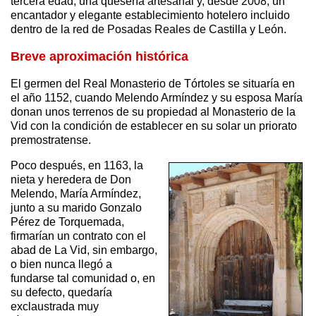
tercera edad, una quesería artesanal y, desde 2008, un
encantador y elegante establecimiento hotelero incluido
dentro de la red de Posadas Reales de Castilla y León.
Breve aproximación histórica
El germen del Real Monasterio de Tórtoles se situaría en
el año 1152, cuando Melendo Armíndez y su esposa María
donan unos terrenos de su propiedad al Monasterio de la
Vid con la condición de establecer en su solar un priorato
premostratense.
Poco después, en 1163, la
nieta y heredera de Don
Melendo, María Armíndez,
junto a su marido Gonzalo
Pérez de Torquemada,
firmarían un contrato con el
abad de La Vid, sin embargo,
o bien nunca llegó a
fundarse tal comunidad o, en
su defecto, quedaría
exclaustrada muy