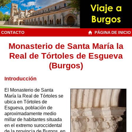
CONTACTO
PÁGINA DE INICIO
Monasterio de Santa María la
Real de Tórtoles de Esgueva
(Burgos)
Introducción
El Monasterio de Santa
María la Real de Tórtoles se
ubica en Tórtoles de
Esgueva, población de
aproximadamente medio
millar de habitantes situada
en el extremo suroccidental
de la provincia de Burgos, en