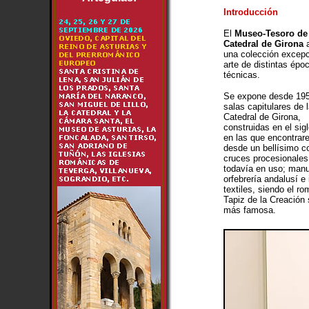
Introducción
El
Museo-Tesoro de 
Catedral de Girona
a
una colección excepc
arte de distintas épo
técnicas.
Se expone desde 195
salas capitulares de 
Catedral de Girona,
construidas en el sigl
en las que encontra
desde un bellísimo c
cruces procesionales
todavía en uso; manu
orfebrería andalusí e
textiles, siendo el r
Tapiz de la Creación 
más famosa.