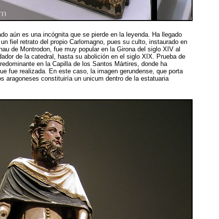
iado aún es una incógnita que se pierde en la leyenda. Ha llegado
n fiel retrato del propio Carlomagno, pues su culto, instaurado en
nau de Montrodon, fue muy popular en la Girona del siglo XIV al
dador de la catedral, hasta su abolición en el siglo XIX. Prueba de
redominante en la Capilla de los Santos Mártires, donde ha
e fue realizada. En este caso, la imagen gerundense, que porta
s aragoneses constituiría un unicum dentro de la estatuaria