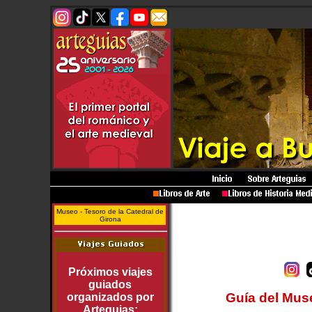
Museo - Tesoro de la Catedral de
Girona
Próximos viajes
guiados
Guía del Muse
organizados por
Arteguias: