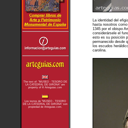
La identidad del efig
hasta nosotros como u
1345 por el obispo Ar
considerársele el fun
esto es su posición p
permanecido desde qu
los escudos heráldico
carolina.
The text of: "MUSEO - TESORO DE
LA CATEDRAL DE GIRONA" are
property of
©
Arteguias.com
Los textos de "MUSEO - TESORO
DE LA CATEDRAL DE GIRONA" son
propiedad de Arteguias.com.