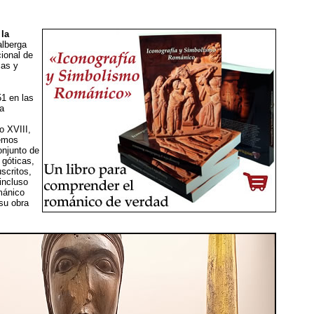
la
lberga
ional de
cas y
1 en las
la
o XVIII,
remos
onjunto de
 góticas,
scritos,
 incluso
ománico
su obra