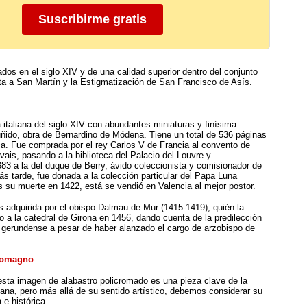
Suscribirme gratis
ados en el siglo XIV y de una calidad superior dentro del conjunto
ta a San Martín y la Estigmatización de San Francisco de Asís.
a italiana del siglo XIV con abundantes miniaturas y finísima
uñido, obra de Bernardino de Módena. Tiene un total de 536 páginas
ica. Fue comprada por el rey Carlos V de Francia al convento de
ais, pasando a la biblioteca del Palacio del Louvre y
83 a la del duque de Berry, ávido coleccionista y comisionador de
s tarde, fue donada a la colección particular del Papa Luna
as su muerte en 1422, está se vendió en Valencia al mejor postor.
s adquirida por el obispo Dalmau de Mur (1415-1419), quién la
 a la catedral de Girona en 1456, dando cuenta de la predilección
o gerundense a pesar de haber alanzado el cargo de arzobispo de
lomagno
sta imagen de alabastro policromado es una pieza clave de la
lana, pero más allá de su sentido artístico, debemos considerar su
 e histórica.