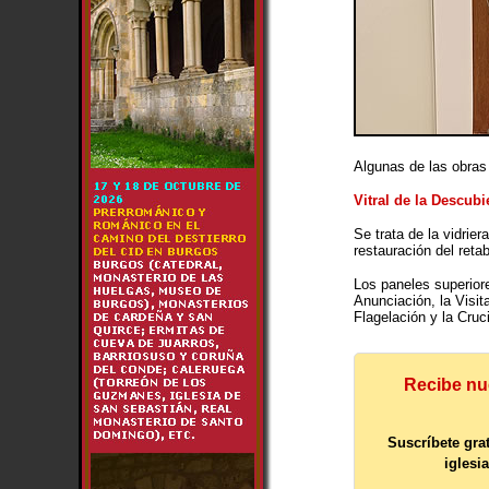
Algunas de las obras 
Vitral de la Descubi
Se trata de la vidrie
restauración del reta
Los paneles superiores
Anunciación, la Visita
Flagelación y la Cruc
Recibe nue
Suscríbete gra
iglesi