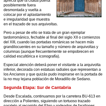
aprecia que la citada puerta
posiblemente fuera
desmontada y vuelta a
colocar por el aplastamiento
e irregularidad que muestra
en el trazado de sus arquivoltas.
Pero a pesar de ello se trata de un gran ejemplar
tardorrománico, fechable al final del siglo XII o comienzos
del XIII, cuando las portadas románicas se hacen más
grandilocuentes en su tamaño y número de arquivoltas y
columnas (aunque frecuentemente se empobrecen en
calidad escultórica e iconografía).
Especial atención deberá poner el visitante a la arquivolta
inferior, decorada con estatuas radiales que representan a
los Ancianos y que quizás pudo inspirarse en la portada de
la no muy lejana población de Moradillo de Sedano.
Segunda Etapa: Sur de Cantabria
Desde Escalada, continuamos por la carretera BU-613 en
dirección a Polientes, siguiendo un tortuoso trazado
paralelo al recorrido del Ebro y rodeados de farallones