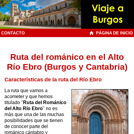
CONTACTO
PÁGINA DE INICIO
Ruta del románico en el Alto
Río Ebro (Burgos y Cantabria)
Características de la ruta del Río Ebro
La ruta que vamos a
acometer y que hemos
titulado "
Ruta del Románico
del Alto Río Ebro
" no es
más que una de las muchas
posibilidades que se tienen
de conocer parte del
románico cántabro y