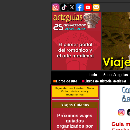
Rejas de San Esteban
, Soria.
Guía turística: arte y
monumentos
Próximos viajes
guiados
Guía m
organizados por