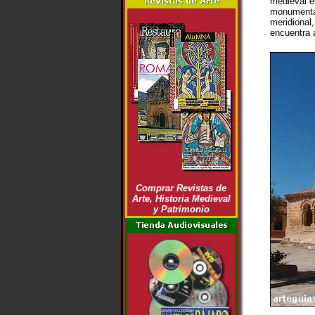
medieval e
monumental 
meridional
encuentra a
Comprar Revistas de
Arte, Historia Medieval
y Patrimonio