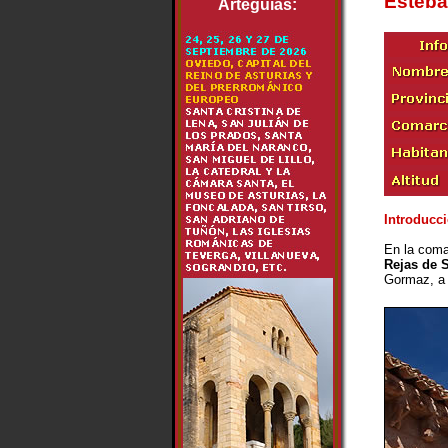
Esteba
Arteguias:
Introducci
En la coma
Rejas de 
Gormaz, a 