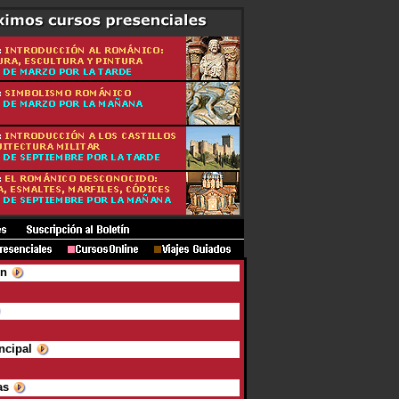
ón
ncipal
as