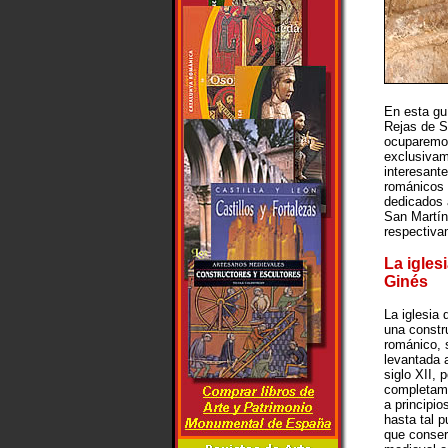
En esta gu
Rejas de 
ocuparemo
exclusivam
interesant
románicos 
dedicados 
San Martín
respectiva
La igles
Ginés
La iglesia
una constr
románico,
levantada 
siglo XII, 
completam
a principio
hasta tal p
que conser