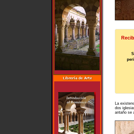
Recib
S
per
La existen
dos iglesi
antaño se 