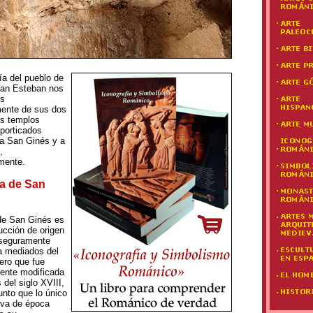
ía del pueblo de
San Esteban nos
s
ente de sus dos
es templos
porticados
a San Ginés y a
,
mente.
ia de San
 de San Ginés es
ucción de origen
 seguramente
a mediados del
pero que fue
ente modificada
s del siglo XVIII,
unto que lo único
va de época