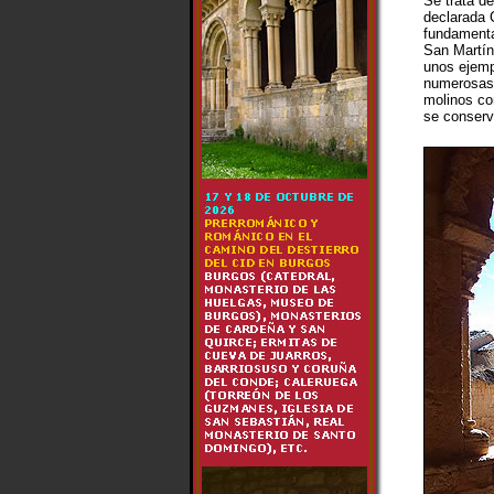
Se trata de
declarada C
fundamenta
San Martín
unos ejemp
numerosas 
molinos con
se conserv