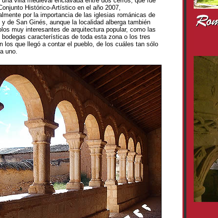
 una villa medieval enclavada entre dos cerros, que fue
onjunto Histórico-Artístico en el año 2007,
lmente por la importancia de las iglesias románicas de
 y de San Ginés, aunque la localidad alberga también
los muy interesantes de arquitectura popular, como las
bodegas características de toda esta zona o los tres
 los que llegó a contar el pueblo, de los cuáles tan sólo
a uno.