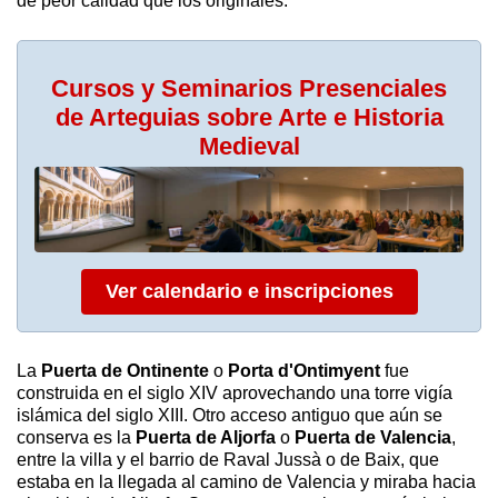
de peor calidad que los originales.
Cursos y Seminarios Presenciales
de Arteguias sobre Arte e Historia
Medieval
Ver calendario e inscripciones
La
Puerta de Ontinente
o
Porta d'Ontimyent
fue
construida en el siglo XIV aprovechando una torre vigía
islámica del siglo XIII. Otro acceso antiguo que aún se
conserva es la
Puerta de Aljorfa
o
Puerta de Valencia
,
entre la villa y el barrio de Raval Jussà o de Baix, que
estaba en la llegada al camino de Valencia y miraba hacia