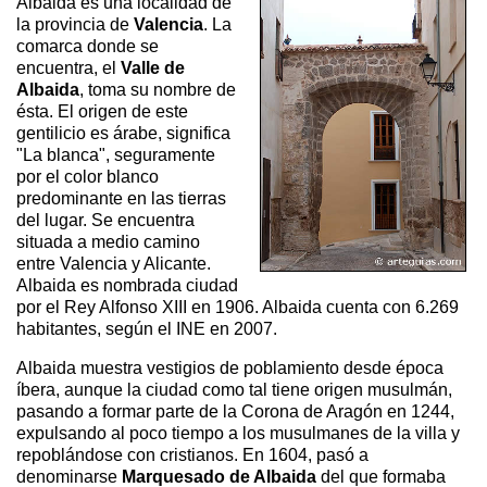
Albaida es una localidad de
la provincia de
Valencia
. La
comarca donde se
encuentra, el
Valle de
Albaida
, toma su nombre de
ésta. El origen de este
gentilicio es árabe, significa
"La blanca", seguramente
por el color blanco
predominante en las tierras
del lugar. Se encuentra
situada a medio camino
entre Valencia y Alicante.
Albaida es nombrada ciudad
por el Rey Alfonso XIII en 1906. Albaida cuenta con 6.269
habitantes, según el INE en 2007.
Albaida muestra vestigios de poblamiento desde época
íbera, aunque la ciudad como tal tiene origen musulmán,
pasando a formar parte de la Corona de Aragón en 1244,
expulsando al poco tiempo a los musulmanes de la villa y
repoblándose con cristianos. En 1604, pasó a
denominarse
Marquesado de Albaida
del que formaba