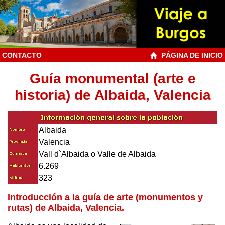
CONTACTO
PÁGINA DE INICIO
Guía monumental (arte e
historia) de Albaida, Valencia
Albaida
Valencia
Vall d`Albaida o Valle de Albaida
6.269
323
Introducción a la guía de arte (monumentos y
rutas) de Albaida, Valencia.