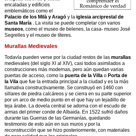
encaladas y edificios
emblemáticos como el
Palacio de los Milà y Aragó
y la
iglesia arciprestal de
Santa María
. La visita se puede completar con varios
museos
, como el museo de belenes, la casa- museo José
Segrelles y el museo de títeres.
Murallas Medievales
Todavía pueden verse por la ciudad restos de las
murallas
medievales (del siglo XI al XIV), casi todos asimilados a
construcciones más modernas, pero aún quedan varias
puertas de acceso, como la
puerta de la Villa
o
Porta de
la Vila
que fue la entrada principal a la ciudad y es la más
llamativa constructivamente. Se construyó en 1460 con
sillares de piedra calcáreos y se cierra en su parte superior
por un arco de medio punto en el que hay un tejadillo de
teja árabe. La dovela central se adorna con el escudo de
armas del primer conde de Albaida. En 1522 sufrió daños
durante las Guerras de las Germanías, quedando
testimonio de esto aún en sus muros y por la
reconstrucción que se hizo posteriormente, con materiales