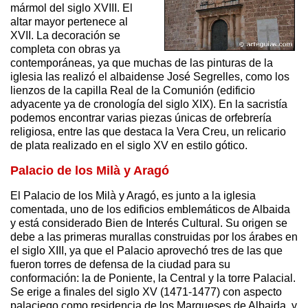
mármol del siglo XVIII. El
altar mayor pertenece al
XVII. La decoración se
completa con obras ya
contemporáneas, ya que muchas de las pinturas de la
iglesia las realizó el albaidense José Segrelles, como los
lienzos de la capilla Real de la Comunión (edificio
adyacente ya de cronología del siglo XIX). En la sacristía
podemos encontrar varias piezas únicas de orfebrería
religiosa, entre las que destaca la Vera Creu, un relicario
de plata realizado en el siglo XV en estilo gótico.
Palacio de los Milà y Aragó
El Palacio de los Milà y Aragó, es junto a la iglesia
comentada, uno de los edificios emblemáticos de Albaida
y está considerado Bien de Interés Cultural. Su origen se
debe a las primeras murallas construidas por los árabes en
el siglo XIII, ya que el Palacio aprovechó tres de las que
fueron torres de defensa de la ciudad para su
conformación: la de Poniente, la Central y la torre Palacial.
Se erige a finales del siglo XV (1471-1477) con aspecto
palaciego como residencia de los Marqueses de Albaida, y