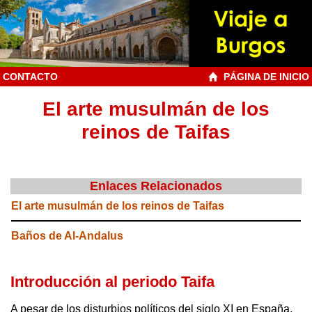
CONTACTO
PÁGINA DE INICIO
El arte musulmán de los
reinos de Taifas
Enlaces Relacionados
El arte musulmán de los reinos de Taifas
Baños de Al-Andalus
Introducción al periodo Taifa
A pesar de los disturbios políticos del siglo XI en España,