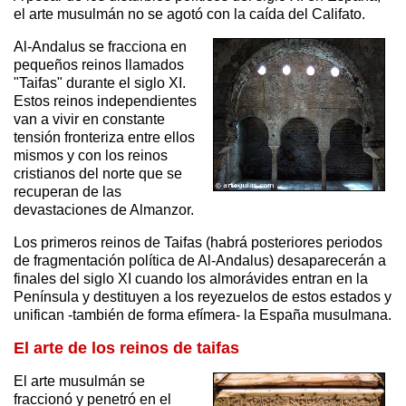
el arte musulmán no se agotó con la caída del Califato.
Al-Andalus se fracciona en
pequeños reinos llamados
"Taifas" durante el siglo XI.
Estos reinos independientes
van a vivir en constante
tensión fronteriza entre ellos
mismos y con los reinos
cristianos del norte que se
recuperan de las
devastaciones de Almanzor.
Los primeros reinos de Taifas (habrá posteriores periodos
de fragmentación política de Al-Andalus) desaparecerán a
finales del siglo XI cuando los almorávides entran en la
Península y destituyen a los reyezuelos de estos estados y
unifican -también de forma efímera- la España musulmana.
El arte de los reinos de taifas
El arte musulmán se
fraccionó y penetró en el