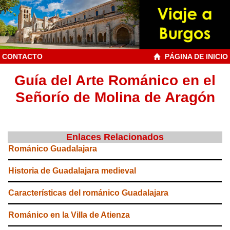
CONTACTO
PÁGINA DE INICIO
Guía del Arte Románico en el
Señorío de Molina de Aragón
Enlaces Relacionados
Románico Guadalajara
Historia de Guadalajara medieval
Características del románico Guadalajara
Románico en la Villa de Atienza