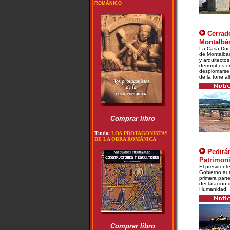
ROMÁNICO
Cerrado
Montalbá
La Casa Duca
de Montalbán
y arquitectos
derrumbes e
desplomarse 
de la torre a
Comprar libro
Título:
LOS PROTAGONISTAS
DE LA OBRA ROMÁNICA
Pedirá
Patrimon
El president
Gobierno aut
primera part
declaración 
Humanidad.
Comprar libro