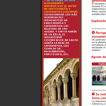
gestionad
El ministeri
durante 51 añ
Valderrobres
Pleno munici
establecidas 
Septiembr
Recogen
monasteri
Un particula
en la plataf
monasterio d
declarado el
Artístico
Agosto de
Se res
Soria con
La intervenc
referencia a 