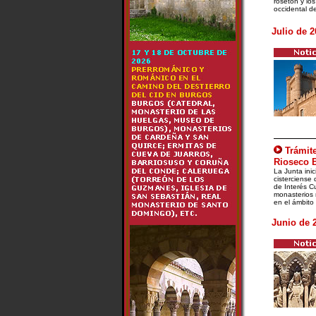
rosetón y lo
occidental d
Julio de 2
Trámite
Rioseco B
La Junta inic
cisterciense
de Interés Cu
monasterios 
en el ámbito h
Junio de 