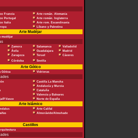
co Francia
Arte román. Alemania
co Portugal
Arte román. Inglaterra
o Italia
Arte rom. Escandinavia
uropa
Líbano y Palestina
Arte Mudéjar
a mudéjar
as
Zamora
Salamanca
Valladolid
Ávila
Guadalajara
Madrid
Zaragoza
Teruel
Cáceres
Córdoba
Sevilla
Arte Gótico
a Gótica
Vidrieras
dades
eón
Castilla La Mancha
Andalucía y Murcia
a
Cataluña
Valencia y Baleares
ja/P.Vasco
Norte de España
Arte Islámico
Andalus
Arte Califal
aifas
Almorávide/Almohade
Castillos
Arquitectura
dades