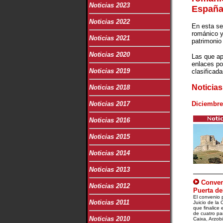
Noticias 2023
Españ
Noticias 2022
En esta se
románico y
Noticias 2021
patrimonio
Noticias 2020
Las que ap
enlaces po
Noticias 2019
clasificad
Noticia
Noticias 2018
Noticias 2017
Diciembre
Noticias 2016
Noticias 2015
Noticias 2014
Noticias 2013
Conveni
Noticias 2012
Puerta de
El convenio p
Noticias 2011
Juicio de la 
que finalice
de cuatro pa
Noticias 2010
Caixa, Arzob