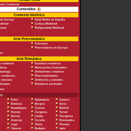
ento Comercial
Contenidos
Contexto histórico
 en Europa
Edad Media en España
dieval
Cultura Medieval
ieval
Religiosidad Medieval
Arte Prerrománico
Asturiano
Prerrománico en Europa
ino
Arte Románico
a románica
Escultura románica
ánica
Manuscritos iluminados
Santiago
Simbolismo románico
s románicos
Pilas bautismales
 eboraria
Orfebrería y esmaltes
ievales
Románico porticado
nes
as
Ávila
Salamanca
Zamora
Palencia
Burgos
Soria
Guadalajara
Cuenca
Madrid
Huesca
Zaragoza
Teruel
Girona
Lleida
Tarragona
Asturias
Coruña
Pontevedra
Lugo
Álava
Vizcaya
Cáceres
Badajoz
Jaén