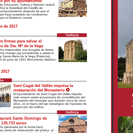
o por su ayuntamiento
o de Educación, Cultura y Deporte cederá
os la titularidad del Castillo de
 al Ayuntamiento después de que el
pal haya aceptado las condiciones
por el Gobierno central.
e de 2017
 firmas para salvar el
o de Sta. Mª de la Vega
r ha emprendido una recogida de firmas
orma change.org encaminada a salvar el
e Santa María de la Vega (Palencia),
 3 de junio de 1931 Monumento Histórico-
 2017
Sant Cugat del Vallès impulsa la
restauración del Monasterio
El Ayuntamiento de Sant Cugat del Vallès impulsa
este verano varias actuaciones de consolidación del
Monasterio del municipio que durarán cerca de cinco
años, en el marco del eje estratégico del mandato de
proyección del edificio.
taurará Santo Domingo de
 135.733 euros
ión planteada por la Junta hace
las obras de restauración del pórtico, el