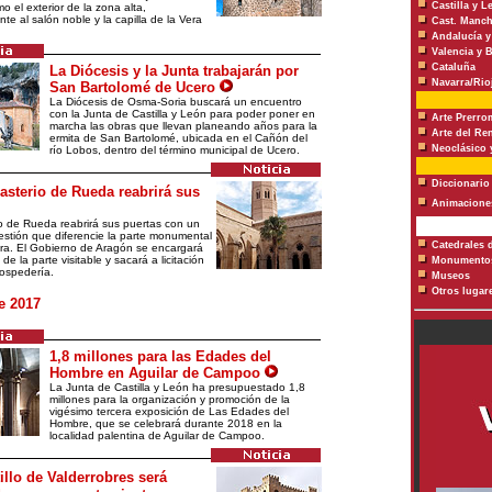
Castilla y L
mo el exterior de la zona alta,
te al salón noble y la capilla de la Vera
Cast. Manch
Andalucía y
Valencia y 
Cataluña
La Diócesis y la Junta trabajarán por
Navarra/Rio
San Bartolomé de Ucero
La Diócesis de Osma-Soria buscará un encuentro
con la Junta de Castilla y León para poder poner en
Arte Prerr
marcha las obras que llevan planeando años para la
Arte del Re
ermita de San Bartolomé, ubicada en el Cañón del
Neoclásico 
río Lobos, dentro del término municipal de Ucero.
Diccionario
asterio de Rueda reabrirá sus
Animacione
o de Rueda reabrirá sus puertas con un
stión que diferencie la parte monumental
Catedrales 
era. El Gobierno de Aragón se encargará
de la parte visitable y sacará a licitación
Monumentos
hospedería.
Museos
Otros lugar
e 2017
1,8 millones para las Edades del
Hombre en Aguilar de Campoo
La Junta de Castilla y León ha presupuestado 1,8
millones para la organización y promoción de la
vigésimo tercera exposición de Las Edades del
Hombre, que se celebrará durante 2018 en la
localidad palentina de Aguilar de Campoo.
illo de Valderrobres será