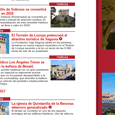
illo de Sobroso se convertirá
 en 2018
e Sobroso (Pontevedra) se convertirá en
ural y natural de atracción turística. El
musealización de este inmueble histórico
 se lleve a cabo en 2018.
El Torreón de Lozoya potenciará el
atractivo turístico de Segovia
La Fundación Caja Segovia abrirá en las próximas
semanas un nuevo espacio museístico en el Torreón
de Lozoya sacando a la luz un tercio de las 3.396
obras de arte de su propiedad.
iódico Los Ángeles Times se
e la belleza de Besalú
 pueblo medieval con un gran patrimonio
 en especial su imponente puente
 que no ha pasado desapercibido a la
ene Lechowitzky, que describe la belleza
 un artículo del periódico estadounidense
Times.
017
La iglesia de Quintanilla de la Berzosa:
deterioro generalizado
El tiempo se convierte en uno de los mayores
enemigos de los edificios históricos. Uno de ellos es