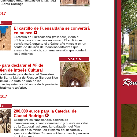
s elementos ornamentales de la fachada
e Santo Domingo.
017
El castillo de Fuensaldaña se convertirá
en museo
El castillo de Fuensaldaña (Valladolid) cierra al
público para convertirse en museo. El edificio se
transformará durante el próximo año y medio en un
centro de difusión de todas las fortalezas que
atesora la provincia, con una inversión que rondará
los 2 millones.
 para declarar el Mº de
ien de Interés Cultural
ia el trámite para declarar el Monasterio
 de Santa María de Rioseco (Burgos) Bien
ltural. Se trata de uno de los
más importantes del norte de la provincia
istórico y artístico.
2017
200.000 euros para la Catedral de
Ciudad Rodrigo
El objetivo es financiar actuaciones de
monitorización, acondicionamiento y puesta en valor
de la Catedral, así como la realización del Plan
cultural de la misma, en el marco del desarrollo y
ejecución del Plan Románico Atlántico en la provincia
de Salamanca.