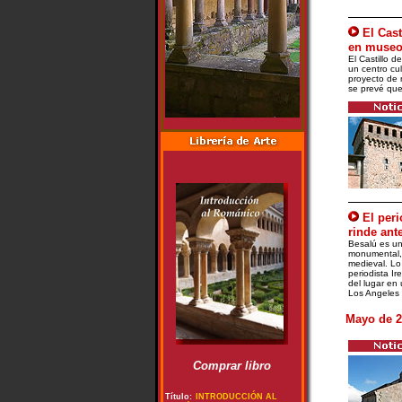
El Cast
en museo
El Castillo d
un centro cult
proyecto de 
se prevé que
El per
rinde ant
Besalú es un
monumental,
medieval. Lo
periodista Ir
del lugar en
Los Angeles 
Mayo de 2
Comprar libro
Título:
INTRODUCCIÓN AL