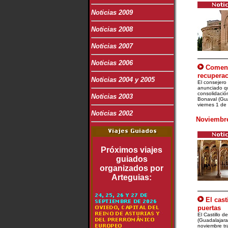
Noticias 2009
Noticias 2008
Noticias 2007
Noticias 2006
Comenz
recuperac
Noticias 2004 y 2005
El consejero
anunciado qu
consolidació
Noticias 2003
Bonaval (Gu
viernes 1 de 
Noticias 2002
Noviembre
Próximos viajes
guiados
organizados por
Arteguias:
El cast
puertas
El Castillo 
(Guadalajara)
noviembre tr