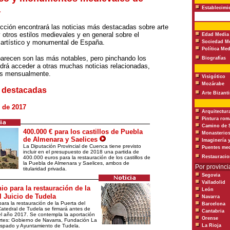
a
Establecimi
cción encontrará las noticias más destacadas sobre arte
 otros estilos medievales y en general sobre el
Edad Media
 artístico y monumental de España.
Sociedad Me
Política Med
arecen son las más notables, pero pinchando los
Biografías
drá acceder a otras muchas noticias relacionadas,
as mensualmente.
Visigótico
Mozárabe
s destacadas
Arte Bizant
 de 2017
Arquitectur
Pintura rom
Camino de 
400.000 € para los castillos de Puebla
Monasterio
de Almenara y Saelices
Imaginería y
La Diputación Provincial de Cuenca tiene previsto
Puentes med
incluir en el presupuesto de 2018 una partida de
Restauracio
400.000 euros para la restauración de los castillos de
la Puebla de Almenara y Saelices, ambos de
Por provinci
titularidad privada.
Segovia
Valladolid
o para la restauración de la
León
l Juicio de Tudela
Navarra
ara la restauración de la Puerta del
Barcelona
Catedral de Tudela se firmará antes de
Cantabria
 el año 2017. Se contempla la aportación
Orense
rtes: Gobierno de Navarra, Fundación La
ispado y Ayuntamiento de Tudela.
La Rioja