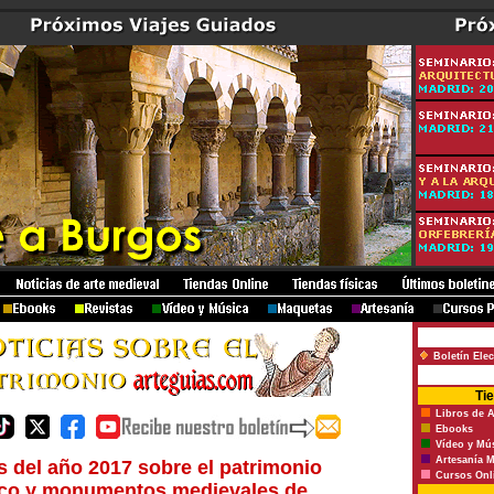
Boletín Ele
Ti
Libros de A
Ebooks
Vídeo y Mú
Artesanía M
s del año 2017 sobre el patrimonio
Cursos Onl
co y monumentos medievales de