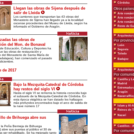
Córdoba
Llegan las obras de Sijena después de
Otros países
salir de Lleida
Arte románi
Los camiones que transportan las 43 obras del
Arte románi
Monasterio de Sijena han llegado ya a la localidad
Arte románic
oscense procedentes del Museu de Lleida, según ha
Resto de E
informado el Gobierno de Aragón.
Arquitectur
adas las obras de
Por provinci
ión del Mon. de Bonaval
León
 de Educación, Cultura y Deportes ha
Segovia
e las obras de restauración y
Toledo
n del Monasterio de Santa María de
adalajara), han comenzado el pasado
Badajoz
diciembre.
 de 2017
Arquitectur
Por comuni
Castilla y L
Madrid
Bajo la Mezquita-Catedral de Córdoba
Extremadur
hay restos del siglo VI
Aragón
Hasta el siglo VI se remonta la historia conocida bajo
el subsuelo de la Mezquita-Catedral de Córdoba. En
Navarra/Rio
esta época visigótica se han datado los hallazgos
más profundos encontrados bajo el arco de salida de
Islam y Al-
la nave número 17
Reinos de T
Nazarí
illo de Brihuega abre sus
de la Peña Bermeja de Brihuega
Castillos - 
 abre sus puertas al público el 30 de
Por comuni
as ser rehabilitado. Se ha mejorado tanto