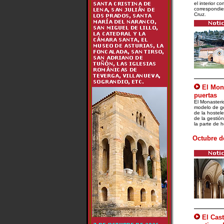
el interior co
correspondien
Cruz.
El Mon
puertas
El Monasteri
modelo de ge
de la hostel
de la gestión 
la parte de 
Octubre d
El Cast