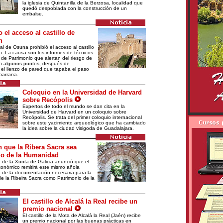
la iglesia de Quintanilla de la Berzosa, localidad que
quedó despoblada con la construcción de un
embalse.
 el acceso al castillo de
n
l de Osuna prohibió el acceso al castillo
. La causa son los informes de técnicos
 de Patrimonio que alertan del riesgo de
n algunos puntos, después de
el lienzo de pared que tapaba el paso
lbarrana.
Coloquio en la Universidad de Harvard
sobre Recópolis
Expertos de todo el mundo se dan cita en la
Universidad de Harvard en un coloquio sobre
Recópolis. Se trata del primer coloquio internacional
sobre este yacimiento arqueológico que ha cambiado
la idea sobre la ciudad visigoda de Guadalajara.
n que la Ribera Sacra sea
io de la Humanidad
e de la Xunta de Galicia anunció que el
onómico remitirá este mismo añola
e de la documentación necesaria para la
de la Ribeira Sacra como Patrimonio de la
El castillo de Alcalá la Real recibe un
premio nacional
El castillo de la Mota de Alcalá la Real (Jaén) recibe
un premio nacional por las buenas prácticas en