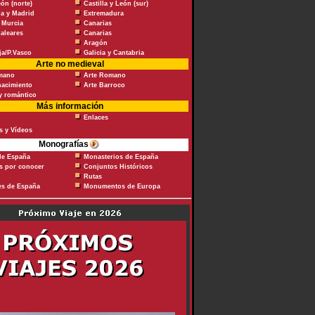
eón (norte)
Castilla y León (sur)
a y Madrid
Extremadura
 Murcia
Canarias
Baleares
Canarias
Aragón
ja/P.Vasco
Galicia y Cantabria
Arte no medieval
omano
Arte Romano
nacimiento
Arte Barroco
y romántico
Más información
Enlaces
s y Vídeos
Monografías
de España
Monasterios de España
 por conocer
Conjuntos Históricos
Rutas
es de España
Monumentos de Europa