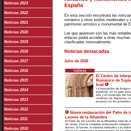
Noticias 2023
España
Noticias 2022
En esta sección encontrará las notici
románico y otros estilos medievales y 
Noticias 2021
patrimonio artístico y monumental de 
Noticias 2020
Las que aparecen son las más notables
enlaces podrá acceder a otras muchas 
Noticias 2019
clasificadas mensualmente.
Noticias destacadas
Noticias 2018
Noticias 2017
Julio de 2026
Noticias 2016
El Centro de Interp
Noticias 2015
Románico de Sigüen
final
La Asociación de Amigos d
Noticias 2014
presentó, en su gala anua
año y el contenido del fu
románico de Sigüenza, con
Noticias 2013
proyecto en los próximos
Noticias 2012
Nueva restauración del Patio de l
Leones de la Alhambra
Noticias 2011
El Patio de los Leones de la Alhambra está de 
de obras. Tras la compleja restauración integral 
leones, la fuente, el sistema hidráulico y la solerí
Noticias 2010
ahora ha comenzado la restauración de los ele