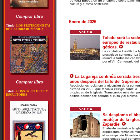
de toda Europa en un encuentro sobre patrimon
cultura y turismo sostenible.
Comprar libro
Enero de 2026
Título:
LOS PROTAGONISTAS
DE LA OBRA ROMÁNICA
Toledo será la sed
europeo de restaur
góticas.
La capital de Castilla La
prestigioso congreso. La
reunirá a todos los cabil
por el VIII Centenario del
La Lugareja continúa cerrada tres
años después del fallo del Supremo
Comprar libro
Asociaciones reclaman la ejecución de la senten
dictada en 2022, que resolvía el litigio sobre la
Título:
CONSTRUCTORES Y
propiedad de la iglesia. Transcurrido este tiempo
ESCULTORES
edificio permanece cerrado al culto y al turismo.
Se desploma el áb
mudéjar de la igles
Zapardiel
El ábside central de la ig
arquitectura románico-mudé
el municipio de Muriel de 
desplomado casi por comp