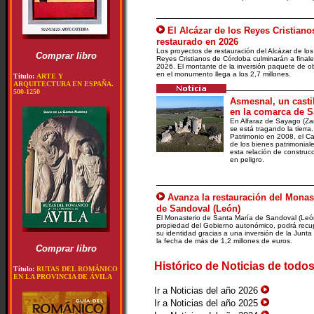
El Alcázar de los Reyes Cristiano
restaurado en 2026
Los proyectos de restauración del Alcázar de los
Comprar libro
Reyes Cristianos de Córdoba culminarán a final
2026. El montante de la inversión paquete de o
en el monumento llega a los 2,7 millones.
Título:
ARTE Y
ARQUITECTURA EN ESPAÑA.
500-1250
Asmesnal, un casti
en la comarca de 
En Alfaraz de Sayago (Zam
se está tragando la tierra.
Patrimonio en 2008, el Ca
de los bienes patrimonial
esta relación de constru
en peligro.
Avanza la restauración del Monas
de Sandoval (León)
El Monasterio de Santa María de Sandoval (Leó
propiedad del Gobierno autonómico, podrá recu
su identidad gracias a una inversión de la Junta
la fecha de más de 1,2 millones de euros.
Comprar libro
Histórico de Noticias de todos
Título:
RUTAS DEL ROMÁNICO
EN LA PROVINCIA DE ÁVILA
Ir a Noticias del año 2026
Ir a Noticias del año 2025