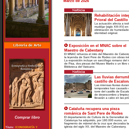
Marzo de 2026
Rehabilitación integ
Prioral del Castill
La actuación afecta a todo
mudéjar (siglo XIII-XV) en
eliminación de humedades
identidad original.
Exposición en el MNAC sobre el
Maestro de Cabestany
El MNAC refuerza el mito del Maestro de Cabest
la leyenda de Sant Pere de Rodes con obras iné
La exposición incluye un sarcófago romano del
de Pisa, dos piezas del Museo Marès o un libro 
Biblioteca del Vaticano.
Las lluvias derrum
castillo de Escalo
Las intensas lluvias dura
temporales han causado e
torre del castillo de Esca
de desescombro y limpieza
llevarán a cabo en las p
Cataluña recupera una pieza
románica de Sant Pere de Rodes
Comprar libro
El departamento de Cultura de la Generalitat de
Catalunya ha adquirido, por 180.000 euros, un
fragmento de mármol de la cruz que decoraba la
iglesia del siglo XII, del Maestro de Cabestany.
Título:
ICONOGRAFÍA Y