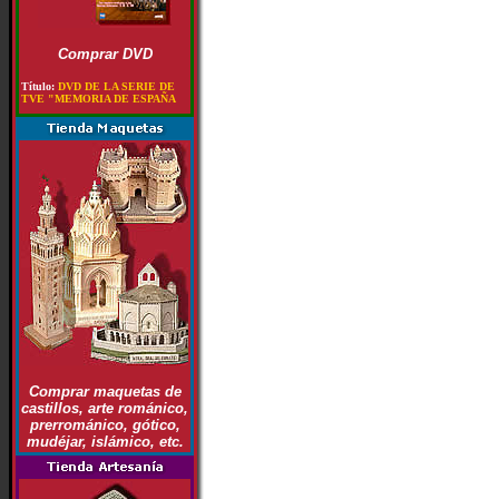
Comprar DVD
Título:
DVD DE LA SERIE DE
TVE "MEMORIA DE ESPAÑA
Comprar maquetas de
castillos, arte románico,
prerrománico, gótico,
mudéjar, islámico, etc.