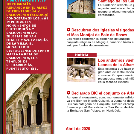
Santiago de los Ca
La fundación redacta un 
urgente centrado en la cu
recuperar elementos origi
enfoscados.
Descubren dos iglesias visigodas
el Mas Montjoi de Baix de Roses
Los restos confirman la existencia del antiguo
conjunto religioso de Magrigul, conocido hasta 
sólo por fondos documentales.
Los andamios vuelv
Leones de la Alha
Esta estancia que hace tr
gran obra de restauración
conservación que durarán
presupuesto ronda el mill
en la fachada exterior.
Declarado BIC el conjunto de Arl
Aunque el monasterio, como monumento individu
ya era Bien de Interés Cultural, la Junta ha dec
BIC con categoría de Conjunto Histórico el comp
formado por el Monasterio de San Pedro de Arla
la Ermita de San Pelayo, en Hortigüela.
Abril de 2026