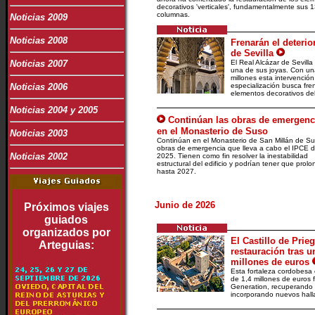
decorativos 'verticales', fundamentalmente sus 
columnas.
Noticias 2009
Noticias 2008
Frenarán el deterio
de Sevilla
Noticias 2007
El Real Alcázar de Sevilla
una de sus joyas. Con una
millones esta intervención
Noticias 2006
especialización busca fren
elementos decorativos del
Noticias 2004 y 2005
Continúan las obras de emergenc
en el Monasterio de Suso
Noticias 2003
Continúan en el Monasterio de San Millán de Su
obras de emergencia que lleva a cabo el IPCE 
Noticias 2002
2025. Tienen como fin resolver la inestabilidad
estructural del edificio y podrían tener que prol
hasta 2027.
Junio de 2026
Próximos viajes
guiados
organizados por
El Castillo de Prie
Arteguias:
restauración tras u
millones de euros
Esta fortaleza cordobesa 
de 1,4 millones de euros 
Generation, recuperando e
incorporando nuevos hall