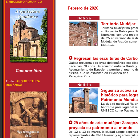
SIMBOLISMO ROMÁNICO
Febrero de 2026
Territorio Mudéjar
Territorio Mudéjar ha pre
su Proyecto Rutas para 2
itinerarios, con una prog
del 25 aniversario de la d
Mudéjar de Aragón como P
UNESCO.
Regresan las esculturas de Carbo
Galicia recupera dos joyas del románico expolia
hace casi 70 años. Un acuerdo entre la Xunta y 
Ayuntamiento de Barcelona permite el retorno de
Comprar libro
piezas, que se exhibirán en el Museo das
Peregrinacións.
Título:
ARQUITECTURA
ROMÁNICA
Sigüenza activa su
histórico para logra
Patrimonio Mundia
La ciudad medieval fija e
horizonte para lograr el r
UNESCO como Patrimonio
25 años de arte mudéjar: Zaragoz
proyecta su patrimonio al mundo
Del 12 al 13 de marzo, la ciudad acoge expertos
representantes de ONU Turismo y agentes cultu