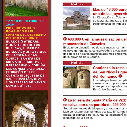
Más de 48.000 euro
uno de las joyas v
La Diputación de Toledo r
de labranza anexas a Sa
transformarlas en nuevos 
400.000 € en la musealización del
monasterio de Caaveiro
El plazo de ejecución es de seis meses, con el
objetivo de reforzar la conservación y divulgació
uno de los enclaves patrimoniales más emblemá
de la provincia de A Coruña.
Comienza la restaur
de San Nicolás que
del Románico
Los trabajos tienen un pl
meses, con un presupuest
euros para adaptarla com
Románico Segoviano.
La iglesia de Santa María de Viz
se salva con una partida de 255.000 
Se retiraron muros de bloques y ahora en una 
fase se recuperarán pinturas ocultas. En la nue
etapa, coordinada por la Junta, se acometerá el
rejuntado de la piedra.