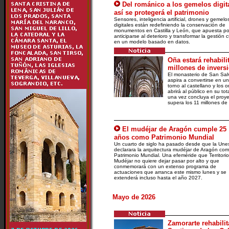
Del románico a los gemelos digit
así se protegerá el patrimonio
Sensores, inteligencia artificial, drones y gemelo
digitales están redefiniendo la conservación de
monumentos en Castilla y León, que apuesta po
anticiparse al deterioro y transformar la gestión c
en un modelo basado en datos.
Oña estará rehabili
millones de invers
El monasterio de San Sal
aspira a convertirse en un
torno al castellano y los o
abrirá al público en su to
una vez concluya el proye
supera los 11 millones de
El mudéjar de Aragón cumple 25
años como Patrimonio Mundial
Un cuarto de siglo ha pasado desde que la Une
declarara la arquitectura mudéjar de Aragón co
Patrimonio Mundial. Una efeméride que Territorio
Mudéjar no quiere dejar pasar por alto y que
conmemorará con un extenso programa de
actuaciones que arranca este mismo lunes y se
extenderá incluso hasta el año 2027.
Mayo de 2026
Zamorarte rehabilita