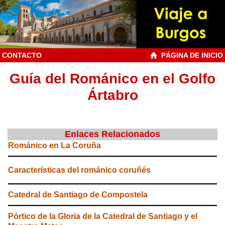
CONTACTO
PÁGINA DE INICIO
Guía del Románico en el Golfo
Ártabro
Enlaces Relacionados
Románico en La Coruña
Características del románico coruñés
Catedral de Santiago de Compostela
Pórtico de la Gloria de la Catedral de Santiago y el